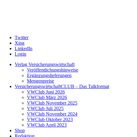
Twitter
Xing
LinkedIn
Login
Verlag Versicherungswirtschaft
Veröffentlichungshinweise
Ergänzungslieferungen
Mengenpreise
VersicherungswirtschaftCLUB – Das Talkformat
VWClub Juni 2026
VWClub März 2026
VWClub November 2025
VWClub Juli 2025
VWClub November 2024
VWClub Oktober 2023
VWClub April 2023
Shop
Redaktion