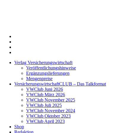
Twitter
Xing
LinkedIn
Login
Verlag Versicherungswirtschaft
Veröffentlichungshinweise
Ergänzungslieferungen
Mengenpreise
VersicherungswirtschaftCLUB – Das Talkformat
VWClub Juni 2026
VWClub März 2026
VWClub November 2025
VWClub Juli 2025
VWClub November 2024
VWClub Oktober 2023
VWClub April 2023
Shop
Redaktion