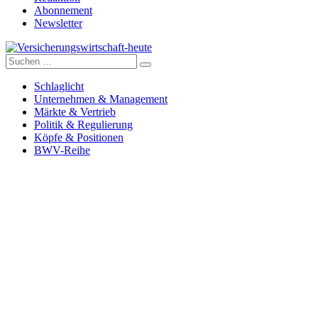
Abonnement
Newsletter
Suche
Versicherungswirtschaft-heute
nach:
Schlaglicht
Unternehmen & Management
Märkte & Vertrieb
Politik & Regulierung
Köpfe & Positionen
BWV-Reihe