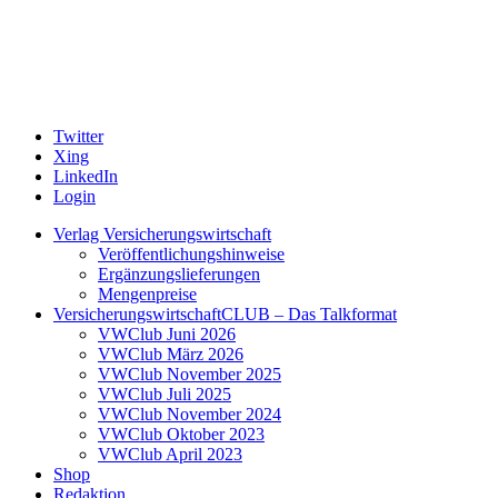
Twitter
Xing
LinkedIn
Login
Verlag Versicherungswirtschaft
Veröffentlichungshinweise
Ergänzungslieferungen
Mengenpreise
VersicherungswirtschaftCLUB – Das Talkformat
VWClub Juni 2026
VWClub März 2026
VWClub November 2025
VWClub Juli 2025
VWClub November 2024
VWClub Oktober 2023
VWClub April 2023
Shop
Redaktion