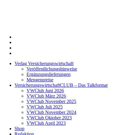
Twitter
Xing
LinkedIn
Login
Verlag Versicherungswirtschaft
Veröffentlichungshinweise
Ergänzungslieferungen
Mengenpreise
VersicherungswirtschaftCLUB – Das Talkformat
VWClub Juni 2026
VWClub März 2026
VWClub November 2025
VWClub Juli 2025
VWClub November 2024
VWClub Oktober 2023
VWClub April 2023
Shop
Redaktion