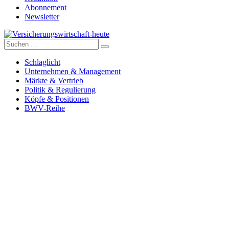
Abonnement
Newsletter
Suche
Versicherungswirtschaft-heute
nach:
Schlaglicht
Unternehmen & Management
Märkte & Vertrieb
Politik & Regulierung
Köpfe & Positionen
BWV-Reihe