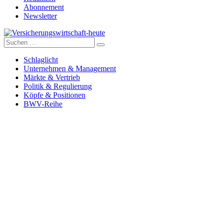
Abonnement
Newsletter
Suche
Versicherungswirtschaft-heute
nach:
Schlaglicht
Unternehmen & Management
Märkte & Vertrieb
Politik & Regulierung
Köpfe & Positionen
BWV-Reihe