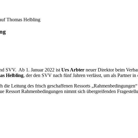
 auf Thomas Helbling
ing
and SVV. Ab 1. Januar 2022 ist
Urs Arbter
neuer Direktor beim Verband
s Helbling
, der den SVV nach fünf Jahren verlässt, um als Partner in
ich die Leitung des frisch geschaffenen Ressorts „Rahmenbedingungen“ 
 neue Ressort Rahmenbedingungen nimmt sich übergreifenden Fragestell