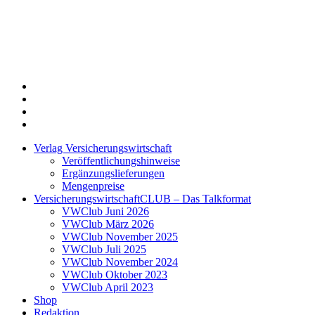
Twitter
Xing
LinkedIn
Login
Verlag Versicherungswirtschaft
Veröffentlichungshinweise
Ergänzungslieferungen
Mengenpreise
VersicherungswirtschaftCLUB – Das Talkformat
VWClub Juni 2026
VWClub März 2026
VWClub November 2025
VWClub Juli 2025
VWClub November 2024
VWClub Oktober 2023
VWClub April 2023
Shop
Redaktion