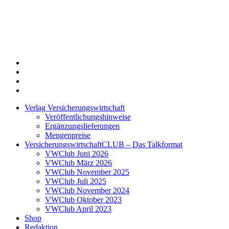
Twitter
Xing
LinkedIn
Login
Verlag Versicherungswirtschaft
Veröffentlichungshinweise
Ergänzungslieferungen
Mengenpreise
VersicherungswirtschaftCLUB – Das Talkformat
VWClub Juni 2026
VWClub März 2026
VWClub November 2025
VWClub Juli 2025
VWClub November 2024
VWClub Oktober 2023
VWClub April 2023
Shop
Redaktion