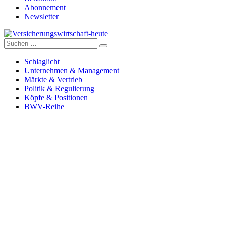
Abonnement
Newsletter
Suche
Versicherungswirtschaft-heute
nach:
Schlaglicht
Unternehmen & Management
Märkte & Vertrieb
Politik & Regulierung
Köpfe & Positionen
BWV-Reihe