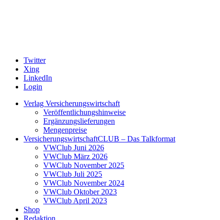
Twitter
Xing
LinkedIn
Login
Verlag Versicherungswirtschaft
Veröffentlichungshinweise
Ergänzungslieferungen
Mengenpreise
VersicherungswirtschaftCLUB – Das Talkformat
VWClub Juni 2026
VWClub März 2026
VWClub November 2025
VWClub Juli 2025
VWClub November 2024
VWClub Oktober 2023
VWClub April 2023
Shop
Redaktion