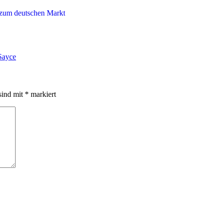
Sayce
sind mit
*
markiert