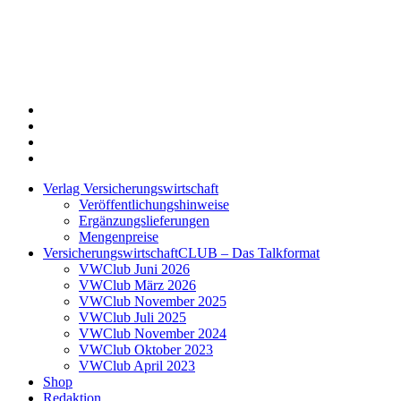
Twitter
Xing
LinkedIn
Login
Verlag Versicherungswirtschaft
Veröffentlichungshinweise
Ergänzungslieferungen
Mengenpreise
VersicherungswirtschaftCLUB – Das Talkformat
VWClub Juni 2026
VWClub März 2026
VWClub November 2025
VWClub Juli 2025
VWClub November 2024
VWClub Oktober 2023
VWClub April 2023
Shop
Redaktion