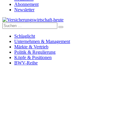
Abonnement
Newsletter
Suche
Versicherungswirtschaft-heute
nach:
Schlaglicht
Unternehmen & Management
Märkte & Vertrieb
Politik & Regulierung
Köpfe & Positionen
BWV-Reihe