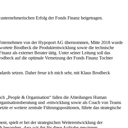
unternehmerischen Erfolg der Fonds Finanz beigetragen.
as Unternehmen von der Hypoport AG übernommen, Mitte 2018 wurde
twortete Brodbeck die Produktentwicklung sowie die technische
nz als externer Berater tätig. Unter seiner Leitung soll das
rodbeck auf die optimale Vernetzung der Fonds Finanz Tochter
ndards setzen. Daher freue ich mich sehr, mit Klaus Brodbeck
reich „People & Organisation“ fallen die Abteilungen Human
Organisationsberatung und -entwicklung sowie als Coach von Teams
te er weitere zentrale Führungspositionen, führte das strategische
, spielt er bei der strategischen Weiterentwicklung der
h besonders, dass wir ihn für diese Aufgabe gewinnen