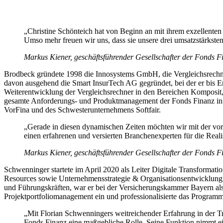
„Christine Schönteich hat von Beginn an mit ihrem exzellent
Umso mehr freuen wir uns, dass sie unsere drei umsatzstärkste
Markus Kiener, geschäftsführender Gesellschafter der Fonds F
Brodbeck gründete 1998 die Innosystems GmbH, die Vergleichsrechn
davon ausgehend die Smart InsurTech AG gegründet, bei der er bis En
Weiterentwicklung der Vergleichsrechner in den Bereichen Komposit, 
gesamte Anforderungs- und Produktmanagement der Fonds Finanz in ei
VorFina und des Schwesterunternehmens Softfair.
„Gerade in diesen dynamischen Zeiten möchten wir mit der voran
einen erfahrenen und versierten Branchenexperten für die Real
Markus Kiener, geschäftsführender Gesellschafter der Fonds F
Schwenninger startete im April 2020 als Leiter Digitale Transformati
Resources sowie Unternehmensstrategie & Organisationsentwicklung i
und Führungskräften, war er bei der Versicherungskammer Bayern als 
Projektportfoliomanagement ein und professionalisierte das Progra
„Mit Florian Schwenningers weitreichender Erfahrung in der T
Fonds Finanz eine maßgebliche Rolle. Seine Funktion nimmt ei