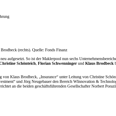
ührung
s Brodbeck (rechts). Quelle: Fonds Finanz
ur neu aufgesetzt. So ist der Maklerpool nun sechs Unternehmensberei
Christine Schönteich
,
Florian Schwenninger
und
Klaus Brodbeck
b
 von Klaus Brodbeck, „Insurance“ unter Leitung von Christine Schönt
vestment“ und Jörg Neugebauer den Bereich WInnovation & Technology
erichtet an die beiden geschäftsführenden Gesellschafter Norbert Poraz