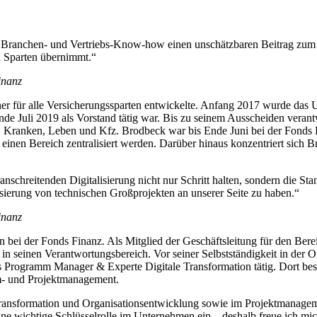
en Branchen- und Vertriebs-Know-how einen unschätzbaren Beitrag zum 
n Sparten übernimmt.“
inanz
er für alle Versicherungssparten entwickelte. Anfang 2017 wurde d
de Juli 2019 als Vorstand tätig war. Bis zu seinem Ausscheiden veran
Kranken, Leben und Kfz. Brodbeck war bis Ende Juni bei der Fonds Fina
nen Bereich zentralisiert werden. Darüber hinaus konzentriert sich B
schreitenden Digitalisierung nicht nur Schritt halten, sondern die Sta
isierung von technischen Großprojekten an unserer Seite zu haben.“
inanz
on bei der Fonds Finanz. Als Mitglied der Geschäftsleitung für den Be
n seinen Verantwortungsbereich. Vor seiner Selbstständigkeit in der 
Programm Manager & Experte Digitale Transformation tätig. Dort besetz
mm- und Projektmanagement.
ransformation und Organisationsentwicklung sowie im Projektmanagement
ne wichtige Schlüsselrolle im Unternehmen ein – deshalb freue ich mic