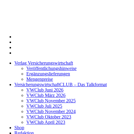
Twitter
Xing
LinkedIn
Login
Verlag Versicherungswirtschaft
Veröffentlichungshinweise
Ergänzungslieferungen
Mengenpreise
VersicherungswirtschaftCLUB – Das Talkformat
VWClub Juni 2026
VWClub März 2026
VWClub November 2025
VWClub Juli 2025
VWClub November 2024
VWClub Oktober 2023
VWClub April 2023
Shop
Redaktion