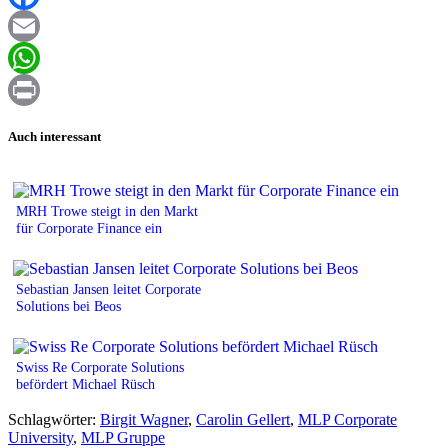
Facebook
Email
WhatsApp
Print
Auch interessant
MRH Trowe steigt in den Markt
für Corporate Finance ein
Sebastian Jansen leitet Corporate
Solutions bei Beos
Swiss Re Corporate Solutions
befördert Michael Rüsch
Schlagwörter:
Birgit Wagner
,
Carolin Gellert
,
MLP Corporate
University
,
MLP Gruppe