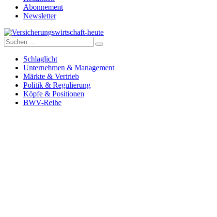
Abonnement
Newsletter
Suche
Versicherungswirtschaft-heute
nach:
Schlaglicht
Unternehmen & Management
Märkte & Vertrieb
Politik & Regulierung
Köpfe & Positionen
BWV-Reihe