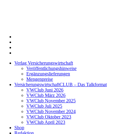
Twitter
Xing
LinkedIn
Login
Verlag Versicherungswirtschaft
Veröffentlichungshinweise
Ergänzungslieferungen
Mengenpreise
VersicherungswirtschaftCLUB – Das Talkformat
VWClub Juni 2026
VWClub März 2026
VWClub November 2025
VWClub Juli 2025
VWClub November 2024
VWClub Oktober 2023
VWClub April 2023
Shop
Redaktion