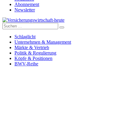
Abonnement
Newsletter
Suche
Versicherungswirtschaft-heute
nach:
Schlaglicht
Unternehmen & Management
Märkte & Vertrieb
Politik & Regulierung
Köpfe & Positionen
BWV-Reihe