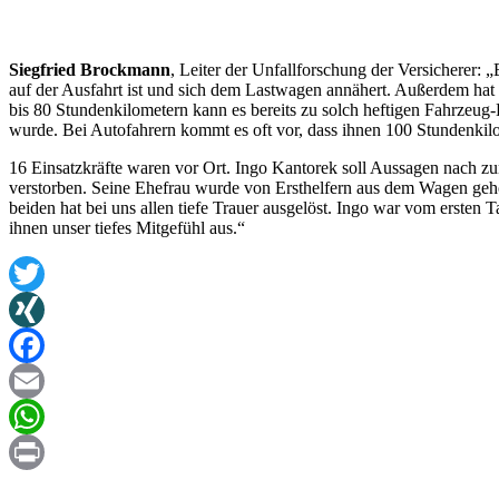
Siegfried Brockmann
, Leiter der Unfallforschung der Versicherer:
auf der Ausfahrt ist und sich dem Lastwagen annähert. Außerdem ha
bis 80 Stundenkilometern kann es bereits zu solch heftigen Fahrzeu
wurde. Bei Autofahrern kommt es oft vor, dass ihnen 100 Stundenkil
16 Einsatzkräfte waren vor Ort. Ingo Kantorek soll Aussagen nach z
verstorben. Seine Ehefrau wurde von Ersthelfern aus dem Wagen gehol
beiden hat bei uns allen tiefe Trauer ausgelöst. Ingo war vom erste
ihnen unser tiefes Mitgefühl aus.“
Twitter
XING
Facebook
Email
WhatsApp
Print