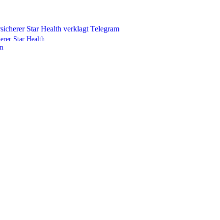
herer Star Health
am