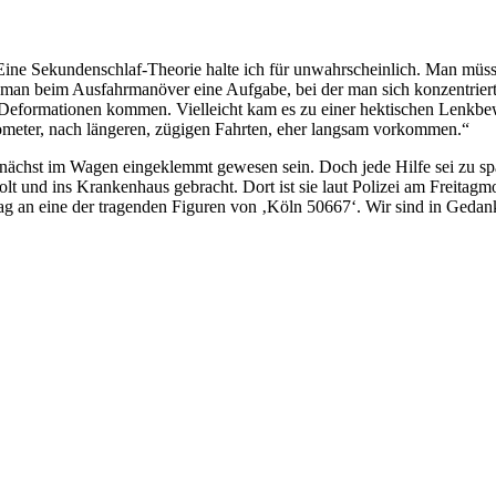
 „Eine Sekundenschlaf-Theorie halte ich für unwahrscheinlich. Man mü
t man beim Ausfahrmanöver eine Aufgabe, bei der man sich konzentrie
g-Deformationen kommen. Vielleicht kam es zu einer hektischen Lenkb
ometer, nach längeren, zügigen Fahrten, eher langsam vorkommen.“
unächst im Wagen eingeklemmt gewesen sein. Doch jede Hilfe sei zu spä
t und ins Krankenhaus gebracht. Dort ist sie laut Polizei am Freitagm
n Tag an eine der tragenden Figuren von ‚Köln 50667‘. Wir sind in Ged