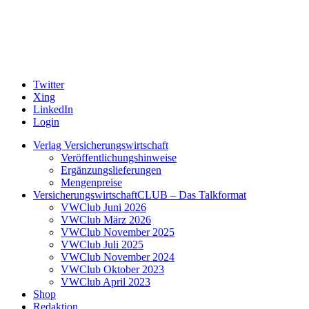
Twitter
Xing
LinkedIn
Login
Verlag Versicherungswirtschaft
Veröffentlichungshinweise
Ergänzungslieferungen
Mengenpreise
VersicherungswirtschaftCLUB – Das Talkformat
VWClub Juni 2026
VWClub März 2026
VWClub November 2025
VWClub Juli 2025
VWClub November 2024
VWClub Oktober 2023
VWClub April 2023
Shop
Redaktion