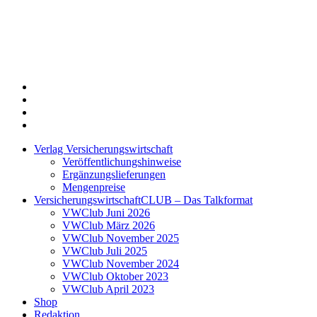
Twitter
Xing
LinkedIn
Login
Verlag Versicherungswirtschaft
Veröffentlichungshinweise
Ergänzungslieferungen
Mengenpreise
VersicherungswirtschaftCLUB – Das Talkformat
VWClub Juni 2026
VWClub März 2026
VWClub November 2025
VWClub Juli 2025
VWClub November 2024
VWClub Oktober 2023
VWClub April 2023
Shop
Redaktion