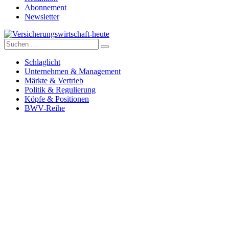
Abonnement
Newsletter
Suche
Versicherungswirtschaft-heute
nach:
Schlaglicht
Unternehmen & Management
Märkte & Vertrieb
Politik & Regulierung
Köpfe & Positionen
BWV-Reihe