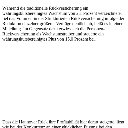
Während die traditionelle Rückversicherung ein
währungskursbereinigtes Wachstum von 2,1 Prozent verzeichnete,
fiel das Volumen in der Strukturierten Rückversicherung infolge der
Reduktion einzelner größerer Verträge deutlich ab, heißt es in einer
Mitteilung. Im Gegensatz dazu erwies sich die Personen-
Rückversicherung als Wachstumstreiber und steuerte ein
währungskursbereinigtes Plus von 15,0 Prozent bei.
Dass die Hannover Rück ihre Profitabilität hier derart steigerte, liegt
wie bei der Konkurrenz an einer glücklichen Fügung bei den