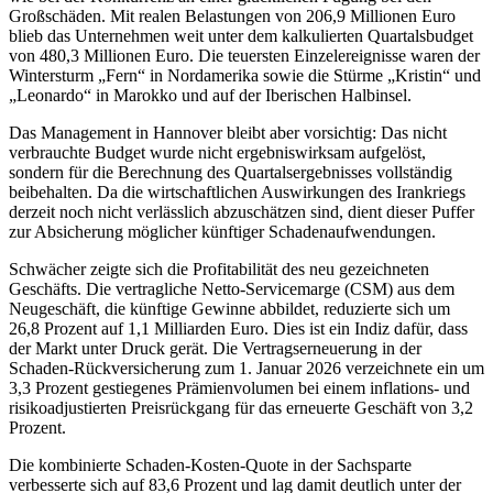
Großschäden. Mit realen Belastungen von 206,9 Millionen Euro
blieb das Unternehmen weit unter dem kalkulierten Quartalsbudget
von 480,3 Millionen Euro. Die teuersten Einzelereignisse waren der
Wintersturm „Fern“ in Nordamerika sowie die Stürme „Kristin“ und
„Leonardo“ in Marokko und auf der Iberischen Halbinsel.
Das Management in Hannover bleibt aber vorsichtig: Das nicht
verbrauchte Budget wurde nicht ergebniswirksam aufgelöst,
sondern für die Berechnung des Quartalsergebnisses vollständig
beibehalten. Da die wirtschaftlichen Auswirkungen des Irankriegs
derzeit noch nicht verlässlich abzuschätzen sind, dient dieser Puffer
zur Absicherung möglicher künftiger Schadenaufwendungen.
Schwächer zeigte sich die Profitabilität des neu gezeichneten
Geschäfts. Die vertragliche Netto-Servicemarge (CSM) aus dem
Neugeschäft, die künftige Gewinne abbildet, reduzierte sich um
26,8 Prozent auf 1,1 Milliarden Euro. Dies ist ein Indiz dafür, dass
der Markt unter Druck gerät. Die Vertragserneuerung in der
Schaden-Rückversicherung zum 1. Januar 2026 verzeichnete ein um
3,3 Prozent gestiegenes Prämienvolumen bei einem inflations- und
risikoadjustierten Preisrückgang für das erneuerte Geschäft von 3,2
Prozent.
Die kombinierte Schaden-Kosten-Quote in der Sachsparte
verbesserte sich auf 83,6 Prozent und lag damit deutlich unter der