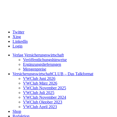
Twitter
Xing
LinkedIn
Login
Verlag Versicherungswirtschaft
Veröffentlichungshinweise
Ergänzungslieferungen
Mengenpreise
VersicherungswirtschaftCLUB – Das Talkformat
VWClub Juni 2026
VWClub März 2026
VWClub November 2025
VWClub Juli 2025
VWClub November 2024
VWClub Oktober 2023
VWClub April 2023
Shop
Redaktion