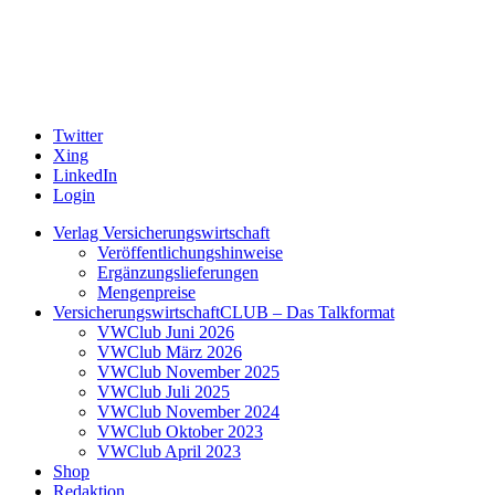
Twitter
Xing
LinkedIn
Login
Verlag Versicherungswirtschaft
Veröffentlichungshinweise
Ergänzungslieferungen
Mengenpreise
VersicherungswirtschaftCLUB – Das Talkformat
VWClub Juni 2026
VWClub März 2026
VWClub November 2025
VWClub Juli 2025
VWClub November 2024
VWClub Oktober 2023
VWClub April 2023
Shop
Redaktion