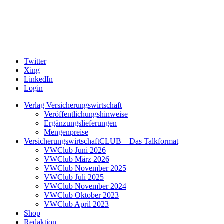
Twitter
Xing
LinkedIn
Login
Verlag Versicherungswirtschaft
Veröffentlichungshinweise
Ergänzungslieferungen
Mengenpreise
VersicherungswirtschaftCLUB – Das Talkformat
VWClub Juni 2026
VWClub März 2026
VWClub November 2025
VWClub Juli 2025
VWClub November 2024
VWClub Oktober 2023
VWClub April 2023
Shop
Redaktion