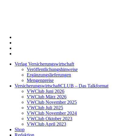
Twitter
Xing
LinkedIn
Login
Verlag Versicherungswirtschaft
Veröffentlichungshinweise
Ergänzungslieferungen
Mengenpreise
VersicherungswirtschaftCLUB – Das Talkformat
VWClub Juni 2026
VWClub März 2026
VWClub November 2025
VWClub Juli 2025
VWClub November 2024
VWClub Oktober 2023
VWClub April 2023
Shop
Redaktion