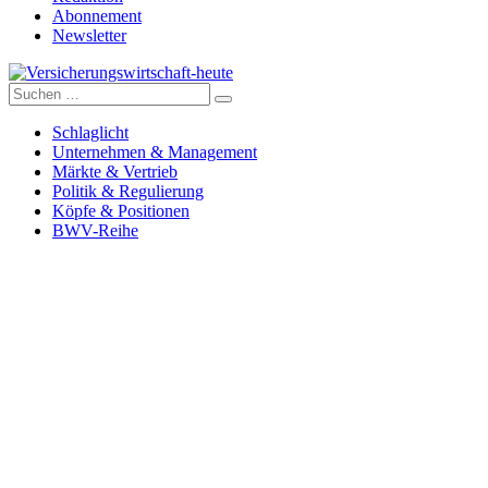
Abonnement
Newsletter
Suche
Versicherungswirtschaft-heute
nach:
Schlaglicht
Unternehmen & Management
Märkte & Vertrieb
Politik & Regulierung
Köpfe & Positionen
BWV-Reihe