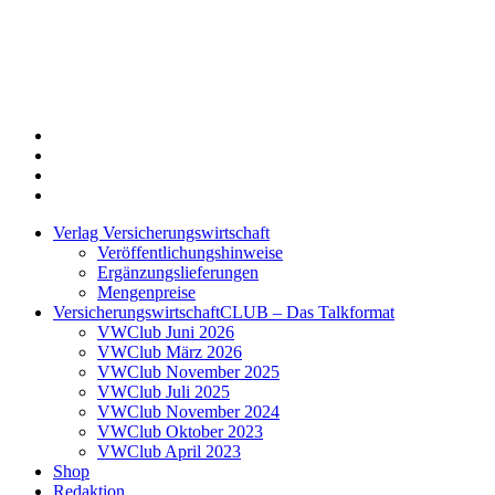
Twitter
Xing
LinkedIn
Login
Verlag Versicherungswirtschaft
Veröffentlichungshinweise
Ergänzungslieferungen
Mengenpreise
VersicherungswirtschaftCLUB – Das Talkformat
VWClub Juni 2026
VWClub März 2026
VWClub November 2025
VWClub Juli 2025
VWClub November 2024
VWClub Oktober 2023
VWClub April 2023
Shop
Redaktion