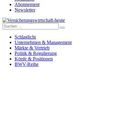
Abonnement
Newsletter
Suche
Versicherungswirtschaft-heute
nach:
Schlaglicht
Unternehmen & Management
Märkte & Vertrieb
Politik & Regulierung
Köpfe & Positionen
BWV-Reihe