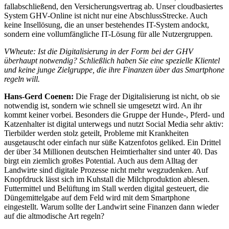
fallabschließend, den Versicherungsvertrag ab. Unser cloudbasiertes
System GHV-Online ist nicht nur eine AbschlussStrecke. Auch
keine Insellösung, die an unser bestehendes IT-System andockt,
sondern eine vollumfängliche IT-Lösung für alle Nutzergruppen.
VWheute: Ist die Digitalisierung in der Form bei der GHV
überhaupt notwendig? Schließlich haben Sie eine spezielle Klientel
und keine junge Zielgruppe, die ihre Finanzen über das Smartphone
regeln will.
Hans-Gerd Coenen:
Die Frage der Digitalisierung ist nicht, ob sie
notwendig ist, sondern wie schnell sie umgesetzt wird. An ihr
kommt keiner vorbei. Besonders die Gruppe der Hunde-, Pferd- und
Katzenhalter ist digital unterwegs und nutzt Social Media sehr aktiv:
Tierbilder werden stolz geteilt, Probleme mit Krankheiten
ausgetauscht oder einfach nur süße Katzenfotos geliked. Ein Drittel
der über 34 Millionen deutschen Heimtierhalter sind unter 40. Das
birgt ein ziemlich großes Potential. Auch aus dem Alltag der
Landwirte sind digitale Prozesse nicht mehr wegzudenken. Auf
Knopfdruck lässt sich im Kuhstall die Milchproduktion ablesen.
Futtermittel und Belüftung im Stall werden digital gesteuert, die
Düngemittelgabe auf dem Feld wird mit dem Smartphone
eingestellt. Warum sollte der Landwirt seine Finanzen dann wieder
auf die altmodische Art regeln?