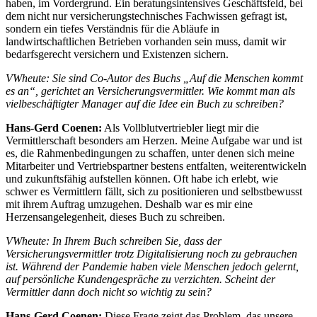
haben, im Vordergrund. Ein beratungsintensives Geschäftsfeld, bei
dem nicht nur versicherungstechnisches Fachwissen gefragt ist,
sondern ein tiefes Verständnis für die Abläufe in
landwirtschaftlichen Betrieben vorhanden sein muss, damit wir
bedarfsgerecht versichern und Existenzen sichern.
VWheute: Sie sind Co-Autor des Buchs „Auf die Menschen kommt
es an“, gerichtet an Versicherungsvermittler. Wie kommt man als
vielbeschäftigter Manager auf die Idee ein Buch zu schreiben?
Hans-Gerd Coenen:
Als Vollblutvertriebler liegt mir die
Vermittlerschaft besonders am Herzen. Meine Aufgabe war und ist
es, die Rahmenbedingungen zu schaffen, unter denen sich meine
Mitarbeiter und Vertriebspartner bestens entfalten, weiterentwickeln
und zukunftsfähig aufstellen können. Oft habe ich erlebt, wie
schwer es Vermittlern fällt, sich zu positionieren und selbstbewusst
mit ihrem Auftrag umzugehen. Deshalb war es mir eine
Herzensangelegenheit, dieses Buch zu schreiben.
VWheute: In Ihrem Buch schreiben Sie, dass der
Versicherungsvermittler trotz Digitalisierung noch zu gebrauchen
ist. Während der Pandemie haben viele Menschen jedoch gelernt,
auf persönliche Kundengespräche zu verzichten. Scheint der
Vermittler dann doch nicht so wichtig zu sein?
Hans-Gerd Coenen:
Diese Frage zeigt das Problem, das unsere