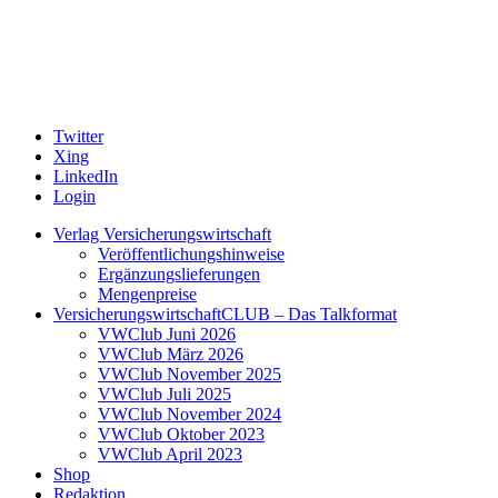
Twitter
Xing
LinkedIn
Login
Verlag Versicherungswirtschaft
Veröffentlichungshinweise
Ergänzungslieferungen
Mengenpreise
VersicherungswirtschaftCLUB – Das Talkformat
VWClub Juni 2026
VWClub März 2026
VWClub November 2025
VWClub Juli 2025
VWClub November 2024
VWClub Oktober 2023
VWClub April 2023
Shop
Redaktion