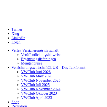
Twitter
Xing
LinkedIn
Login
Verlag Versicherungswirtschaft
Veröffentlichungshinweise
Ergänzungslieferungen
Mengenpreise
VersicherungswirtschaftCLUB – Das Talkformat
VWClub Juni 2026
VWClub März 2026
VWClub November 2025
VWClub Juli 2025
VWClub November 2024
VWClub Oktober 2023
VWClub April 2023
Shop
Redaktion