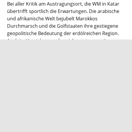
Bei aller Kritik am Austragungsort, die WM in Katar
übertrifft sportlich die Erwartungen. Die arabische
und afrikanische Welt bejubelt Marokkos
Durchmarsch und die Golfstaaten ihre gestiegene
geopolitische Bedeutung der erdölreichen Region.
Auch im Versicherungsbereich setzt man mit
Takaful-Policen dank der Digitalisierung auf
unbegrenztes Wachstum. Europäische Versicherer
müssen in islamischen Ländern solche scharia-
konformen Angebote unterbreiten und in
Deutschland gibt es ebenso eine hohe Nachfrage.
Eine Analyse zum Geschäftsmodell und seinem
Wachstumspotenzial.
Jetzt Plus-Mitglied werden und weiterlesen:
Zugriff zu allen Artikeln auf vwheute.de.
Login für Abonnenten
Jetzt abonnieren!