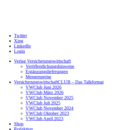
Twitter
Xing
LinkedIn
Login
Verlag Versicherungswirtschaft
Veröffentlichungshinweise
Ergänzungslieferungen
Mengenpreise
VersicherungswirtschaftCLUB – Das Talkformat
VWClub Juni 2026
VWClub März 2026
VWClub November 2025
VWClub Juli 2025
VWClub November 2024
VWClub Oktober 2023
VWClub April 2023
Shop
Redaktion