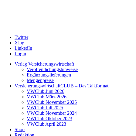
Twitter
Xing
LinkedIn
Login
Verlag Versicherungswirtschaft
Veröffentlichungshinweise
Ergänzungslieferungen
Mengenpreise
VersicherungswirtschaftCLUB – Das Talkformat
VWClub Juni 2026
VWClub März 2026
VWClub November 2025
VWClub Juli 2025
VWClub November 2024
VWClub Oktober 2023
VWClub April 2023
Shop
Redaktion