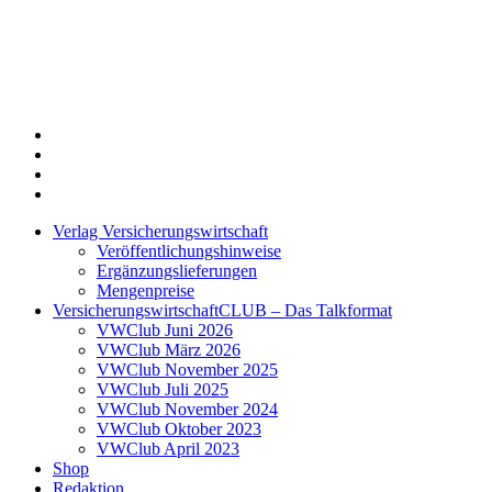
Twitter
Xing
LinkedIn
Login
Verlag Versicherungswirtschaft
Veröffentlichungshinweise
Ergänzungslieferungen
Mengenpreise
VersicherungswirtschaftCLUB – Das Talkformat
VWClub Juni 2026
VWClub März 2026
VWClub November 2025
VWClub Juli 2025
VWClub November 2024
VWClub Oktober 2023
VWClub April 2023
Shop
Redaktion