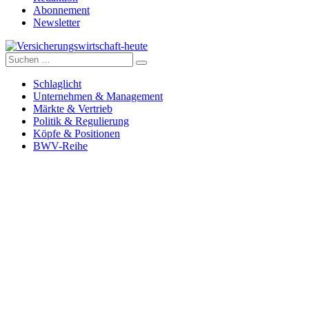
Abonnement
Newsletter
Suche
Versicherungswirtschaft-heute
nach:
Schlaglicht
Unternehmen & Management
Märkte & Vertrieb
Politik & Regulierung
Köpfe & Positionen
BWV-Reihe