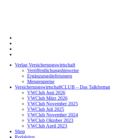
Twitter
Xing
LinkedIn
Login
Verlag Versicherungswirtschaft
Veröffentlichungshinweise
Ergänzungslieferungen
Mengenpreise
VersicherungswirtschaftCLUB – Das Talkformat
VWClub Juni 2026
VWClub März 2026
VWClub November 2025
VWClub Juli 2025
VWClub November 2024
VWClub Oktober 2023
VWClub April 2023
Shop
Redaktion