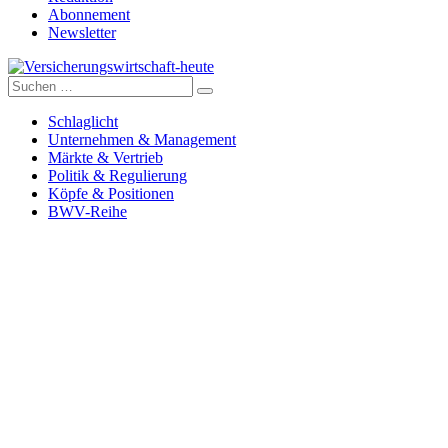
Abonnement
Newsletter
Suche
Versicherungswirtschaft-heute
nach:
Schlaglicht
Unternehmen & Management
Märkte & Vertrieb
Politik & Regulierung
Köpfe & Positionen
BWV-Reihe