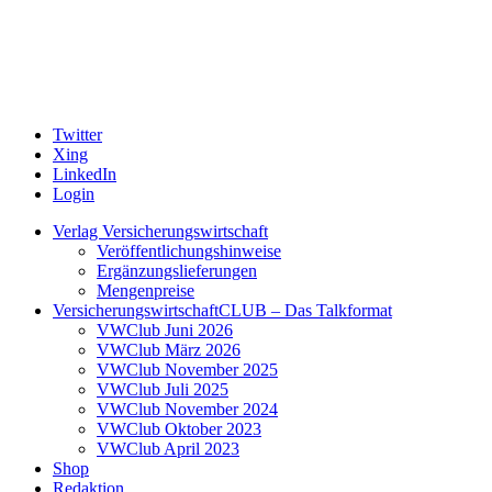
Twitter
Xing
LinkedIn
Login
Verlag Versicherungswirtschaft
Veröffentlichungshinweise
Ergänzungslieferungen
Mengenpreise
VersicherungswirtschaftCLUB – Das Talkformat
VWClub Juni 2026
VWClub März 2026
VWClub November 2025
VWClub Juli 2025
VWClub November 2024
VWClub Oktober 2023
VWClub April 2023
Shop
Redaktion