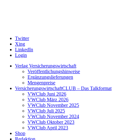
Twitter
Xing
LinkedIn
Login
Verlag Versicherungswirtschaft
Veröffentlichungshinweise
Ergänzungslieferungen
Mengenpreise
VersicherungswirtschaftCLUB – Das Talkformat
VWClub Juni 2026
VWClub März 2026
VWClub November 2025
VWClub Juli 2025
VWClub November 2024
VWClub Oktober 2023
VWClub April 2023
Shop
Redaktion