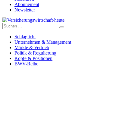
Abonnement
Newsletter
Suche
Versicherungswirtschaft-heute
nach:
Schlaglicht
Unternehmen & Management
Märkte & Vertrieb
Politik & Regulierung
Köpfe & Positionen
BWV-Reihe