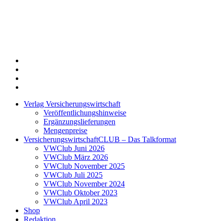
Twitter
Xing
LinkedIn
Login
Verlag Versicherungswirtschaft
Veröffentlichungshinweise
Ergänzungslieferungen
Mengenpreise
VersicherungswirtschaftCLUB – Das Talkformat
VWClub Juni 2026
VWClub März 2026
VWClub November 2025
VWClub Juli 2025
VWClub November 2024
VWClub Oktober 2023
VWClub April 2023
Shop
Redaktion