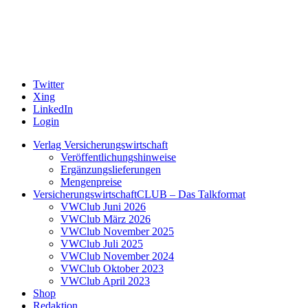
Twitter
Xing
LinkedIn
Login
Verlag Versicherungswirtschaft
Veröffentlichungshinweise
Ergänzungslieferungen
Mengenpreise
VersicherungswirtschaftCLUB – Das Talkformat
VWClub Juni 2026
VWClub März 2026
VWClub November 2025
VWClub Juli 2025
VWClub November 2024
VWClub Oktober 2023
VWClub April 2023
Shop
Redaktion