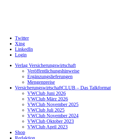
Twitter
Xing
LinkedIn
Login
Verlag Versicherungswirtschaft
Veröffentlichungshinweise
Ergänzungslieferungen
Mengenpreise
VersicherungswirtschaftCLUB – Das Talkformat
VWClub Juni 2026
VWClub März 2026
VWClub November 2025
VWClub Juli 2025
VWClub November 2024
VWClub Oktober 2023
VWClub April 2023
Shop
Redaktion