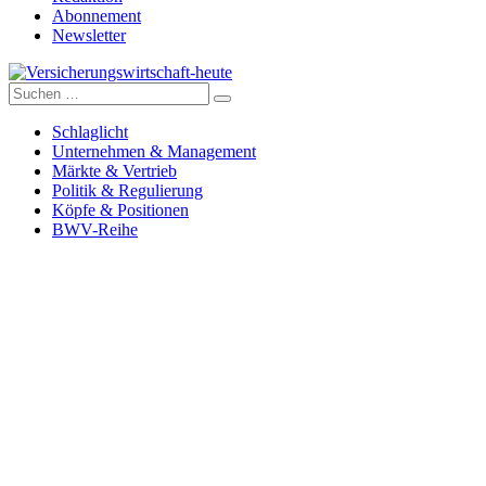
Abonnement
Newsletter
Suche
Versicherungswirtschaft-heute
nach:
Schlaglicht
Unternehmen & Management
Märkte & Vertrieb
Politik & Regulierung
Köpfe & Positionen
BWV-Reihe