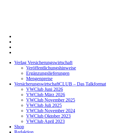
Twitter
Xing
LinkedIn
Login
Verlag Versicherungswirtschaft
Veröffentlichungshinweise
Ergänzungslieferungen
Mengenpreise
VersicherungswirtschaftCLUB – Das Talkformat
VWClub Juni 2026
VWClub März 2026
VWClub November 2025
VWClub Juli 2025
VWClub November 2024
VWClub Oktober 2023
VWClub April 2023
Shop
Redaktion