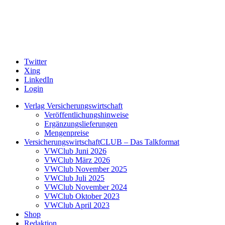
Twitter
Xing
LinkedIn
Login
Verlag Versicherungswirtschaft
Veröffentlichungshinweise
Ergänzungslieferungen
Mengenpreise
VersicherungswirtschaftCLUB – Das Talkformat
VWClub Juni 2026
VWClub März 2026
VWClub November 2025
VWClub Juli 2025
VWClub November 2024
VWClub Oktober 2023
VWClub April 2023
Shop
Redaktion