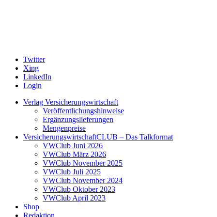
Twitter
Xing
LinkedIn
Login
Verlag Versicherungswirtschaft
Veröffentlichungshinweise
Ergänzungslieferungen
Mengenpreise
VersicherungswirtschaftCLUB – Das Talkformat
VWClub Juni 2026
VWClub März 2026
VWClub November 2025
VWClub Juli 2025
VWClub November 2024
VWClub Oktober 2023
VWClub April 2023
Shop
Redaktion