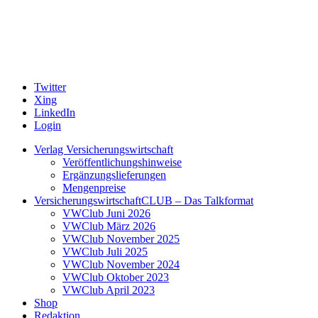
Twitter
Xing
LinkedIn
Login
Verlag Versicherungswirtschaft
Veröffentlichungshinweise
Ergänzungslieferungen
Mengenpreise
VersicherungswirtschaftCLUB – Das Talkformat
VWClub Juni 2026
VWClub März 2026
VWClub November 2025
VWClub Juli 2025
VWClub November 2024
VWClub Oktober 2023
VWClub April 2023
Shop
Redaktion