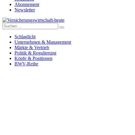
Abonnement
Newsletter
Suche
Versicherungswirtschaft-heute
nach:
Schlaglicht
Unternehmen & Management
Märkte & Vertrieb
Politik & Regulierung
Köpfe & Positionen
BWV-Reihe