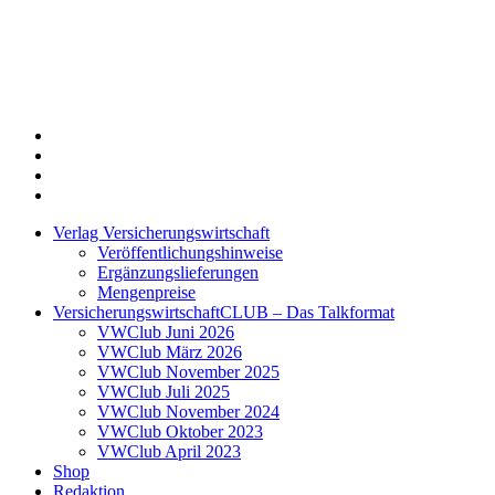
Twitter
Xing
LinkedIn
Login
Verlag Versicherungswirtschaft
Veröffentlichungshinweise
Ergänzungslieferungen
Mengenpreise
VersicherungswirtschaftCLUB – Das Talkformat
VWClub Juni 2026
VWClub März 2026
VWClub November 2025
VWClub Juli 2025
VWClub November 2024
VWClub Oktober 2023
VWClub April 2023
Shop
Redaktion