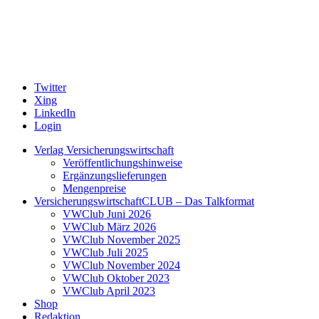
Twitter
Xing
LinkedIn
Login
Verlag Versicherungswirtschaft
Veröffentlichungshinweise
Ergänzungslieferungen
Mengenpreise
VersicherungswirtschaftCLUB – Das Talkformat
VWClub Juni 2026
VWClub März 2026
VWClub November 2025
VWClub Juli 2025
VWClub November 2024
VWClub Oktober 2023
VWClub April 2023
Shop
Redaktion