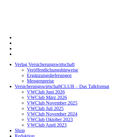
Twitter
Xing
LinkedIn
Login
Verlag Versicherungswirtschaft
Veröffentlichungshinweise
Ergänzungslieferungen
Mengenpreise
VersicherungswirtschaftCLUB – Das Talkformat
VWClub Juni 2026
VWClub März 2026
VWClub November 2025
VWClub Juli 2025
VWClub November 2024
VWClub Oktober 2023
VWClub April 2023
Shop
Redaktion