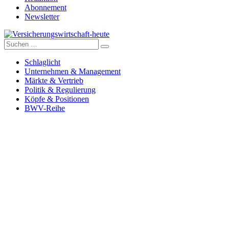
Abonnement
Newsletter
Suche
Versicherungswirtschaft-heute
nach:
Schlaglicht
Unternehmen & Management
Märkte & Vertrieb
Politik & Regulierung
Köpfe & Positionen
BWV-Reihe