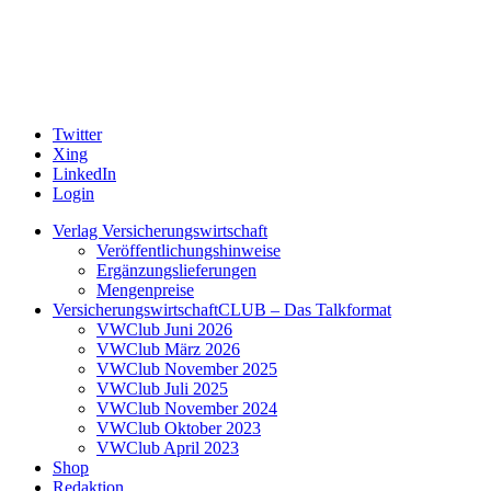
Twitter
Xing
LinkedIn
Login
Verlag Versicherungswirtschaft
Veröffentlichungshinweise
Ergänzungslieferungen
Mengenpreise
VersicherungswirtschaftCLUB – Das Talkformat
VWClub Juni 2026
VWClub März 2026
VWClub November 2025
VWClub Juli 2025
VWClub November 2024
VWClub Oktober 2023
VWClub April 2023
Shop
Redaktion