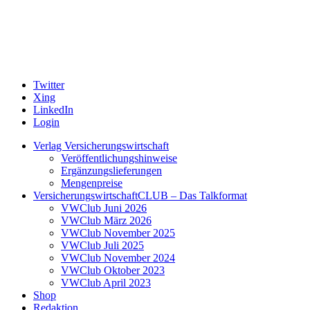
Twitter
Xing
LinkedIn
Login
Verlag Versicherungswirtschaft
Veröffentlichungshinweise
Ergänzungslieferungen
Mengenpreise
VersicherungswirtschaftCLUB – Das Talkformat
VWClub Juni 2026
VWClub März 2026
VWClub November 2025
VWClub Juli 2025
VWClub November 2024
VWClub Oktober 2023
VWClub April 2023
Shop
Redaktion