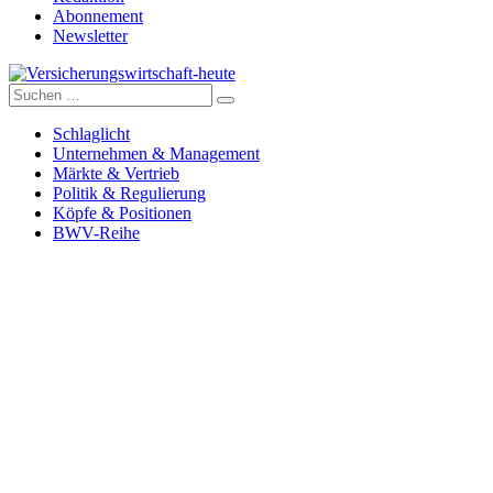
Abonnement
Newsletter
Suche
Versicherungswirtschaft-heute
nach:
Schlaglicht
Unternehmen & Management
Märkte & Vertrieb
Politik & Regulierung
Köpfe & Positionen
BWV-Reihe