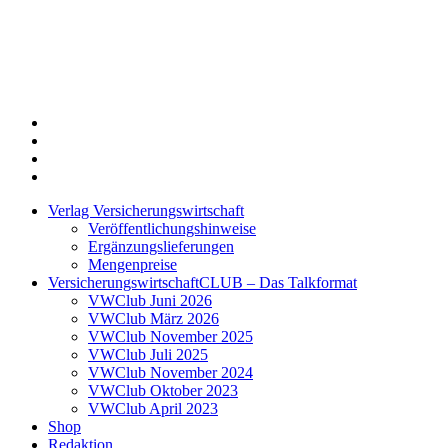
Twitter
Xing
LinkedIn
Login
Verlag Versicherungswirtschaft
Veröffentlichungshinweise
Ergänzungslieferungen
Mengenpreise
VersicherungswirtschaftCLUB – Das Talkformat
VWClub Juni 2026
VWClub März 2026
VWClub November 2025
VWClub Juli 2025
VWClub November 2024
VWClub Oktober 2023
VWClub April 2023
Shop
Redaktion