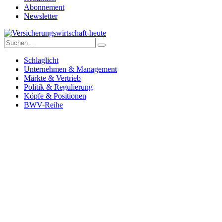
Abonnement
Newsletter
Suche
Versicherungswirtschaft-heute
nach:
Schlaglicht
Unternehmen & Management
Märkte & Vertrieb
Politik & Regulierung
Köpfe & Positionen
BWV-Reihe