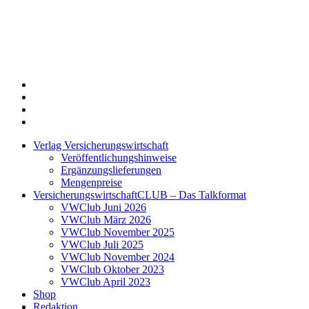
Twitter
Xing
LinkedIn
Login
Verlag Versicherungswirtschaft
Veröffentlichungshinweise
Ergänzungslieferungen
Mengenpreise
VersicherungswirtschaftCLUB – Das Talkformat
VWClub Juni 2026
VWClub März 2026
VWClub November 2025
VWClub Juli 2025
VWClub November 2024
VWClub Oktober 2023
VWClub April 2023
Shop
Redaktion