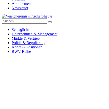
Abonnement
Newsletter
Suche
Versicherungswirtschaft-heute
nach:
Schlaglicht
Unternehmen & Management
Märkte & Vertrieb
Politik & Regulierung
Köpfe & Positionen
BWV-Reihe