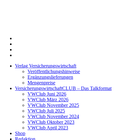
Twitter
Xing
LinkedIn
Login
Verlag Versicherungswirtschaft
Veröffentlichungshinweise
Ergänzungslieferungen
Mengenpreise
VersicherungswirtschaftCLUB – Das Talkformat
VWClub Juni 2026
VWClub März 2026
VWClub November 2025
VWClub Juli 2025
VWClub November 2024
VWClub Oktober 2023
VWClub April 2023
Shop
Redaktion