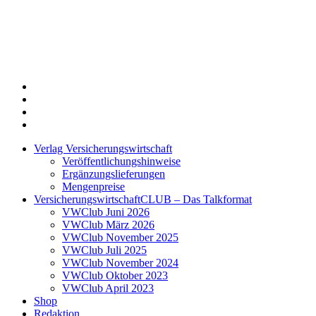
Twitter
Xing
LinkedIn
Login
Verlag Versicherungswirtschaft
Veröffentlichungshinweise
Ergänzungslieferungen
Mengenpreise
VersicherungswirtschaftCLUB – Das Talkformat
VWClub Juni 2026
VWClub März 2026
VWClub November 2025
VWClub Juli 2025
VWClub November 2024
VWClub Oktober 2023
VWClub April 2023
Shop
Redaktion