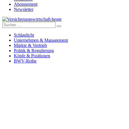
Abonnement
Newsletter
Suche
Versicherungswirtschaft-heute
nach:
Schlaglicht
Unternehmen & Management
Märkte & Vertrieb
Politik & Regulierung
Köpfe & Positionen
BWV-Reihe