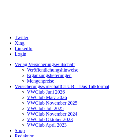
Twitter
Xing
LinkedIn
Login
Verlag Versicherungswirtschaft
Veröffentlichungshinweise
Ergänzungslieferungen
Mengenpreise
VersicherungswirtschaftCLUB – Das Talkformat
VWClub Juni 2026
VWClub März 2026
VWClub November 2025
VWClub Juli 2025
VWClub November 2024
VWClub Oktober 2023
VWClub April 2023
Shop
Redaktion