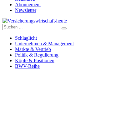
Abonnement
Newsletter
Suche
Versicherungswirtschaft-heute
nach:
Schlaglicht
Unternehmen & Management
Märkte & Vertrieb
Politik & Regulierung
Köpfe & Positionen
BWV-Reihe