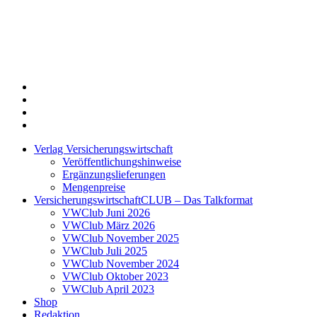
Twitter
Xing
LinkedIn
Login
Verlag Versicherungswirtschaft
Veröffentlichungshinweise
Ergänzungslieferungen
Mengenpreise
VersicherungswirtschaftCLUB – Das Talkformat
VWClub Juni 2026
VWClub März 2026
VWClub November 2025
VWClub Juli 2025
VWClub November 2024
VWClub Oktober 2023
VWClub April 2023
Shop
Redaktion