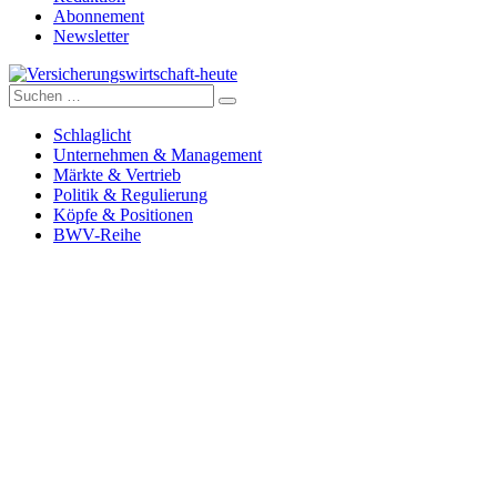
Abonnement
Newsletter
Suche
Versicherungswirtschaft-heute
nach:
Schlaglicht
Unternehmen & Management
Märkte & Vertrieb
Politik & Regulierung
Köpfe & Positionen
BWV-Reihe