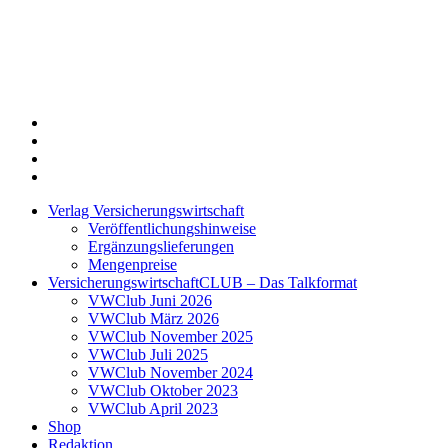
Twitter
Xing
LinkedIn
Login
Verlag Versicherungswirtschaft
Veröffentlichungshinweise
Ergänzungslieferungen
Mengenpreise
VersicherungswirtschaftCLUB – Das Talkformat
VWClub Juni 2026
VWClub März 2026
VWClub November 2025
VWClub Juli 2025
VWClub November 2024
VWClub Oktober 2023
VWClub April 2023
Shop
Redaktion