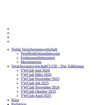
Twitter
Xing
LinkedIn
Login
Verlag Versicherungswirtschaft
Veröffentlichungshinweise
Ergänzungslieferungen
Mengenpreise
VersicherungswirtschaftCLUB – Das Talkformat
VWClub Juni 2026
VWClub März 2026
VWClub November 2025
VWClub Juli 2025
VWClub November 2024
VWClub Oktober 2023
VWClub April 2023
Shop
Redaktion