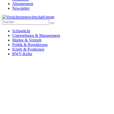
Abonnement
Newsletter
Suche
Versicherungswirtschaft-heute
nach:
Schlaglicht
Unternehmen & Management
Märkte & Vertrieb
Politik & Regulierung
Köpfe & Positionen
BWV-Reihe