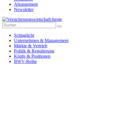
Abonnement
Newsletter
Suche
Versicherungswirtschaft-heute
nach:
Schlaglicht
Unternehmen & Management
Märkte & Vertrieb
Politik & Regulierung
Köpfe & Positionen
BWV-Reihe