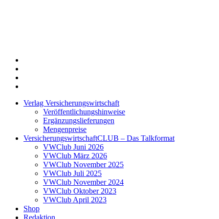
Twitter
Xing
LinkedIn
Login
Verlag Versicherungswirtschaft
Veröffentlichungshinweise
Ergänzungslieferungen
Mengenpreise
VersicherungswirtschaftCLUB – Das Talkformat
VWClub Juni 2026
VWClub März 2026
VWClub November 2025
VWClub Juli 2025
VWClub November 2024
VWClub Oktober 2023
VWClub April 2023
Shop
Redaktion