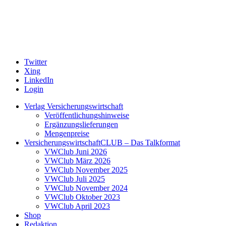
Twitter
Xing
LinkedIn
Login
Verlag Versicherungswirtschaft
Veröffentlichungshinweise
Ergänzungslieferungen
Mengenpreise
VersicherungswirtschaftCLUB – Das Talkformat
VWClub Juni 2026
VWClub März 2026
VWClub November 2025
VWClub Juli 2025
VWClub November 2024
VWClub Oktober 2023
VWClub April 2023
Shop
Redaktion