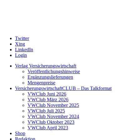
Twitter
Xing
LinkedIn
Login
Verlag Versicherungswirtschaft
Veröffentlichungshinweise
Ergänzungslieferungen
Mengenpreise
VersicherungswirtschaftCLUB – Das Talkformat
VWClub Juni 2026
VWClub März 2026
VWClub November 2025
VWClub Juli 2025
VWClub November 2024
VWClub Oktober 2023
VWClub April 2023
Shop
Redaktion