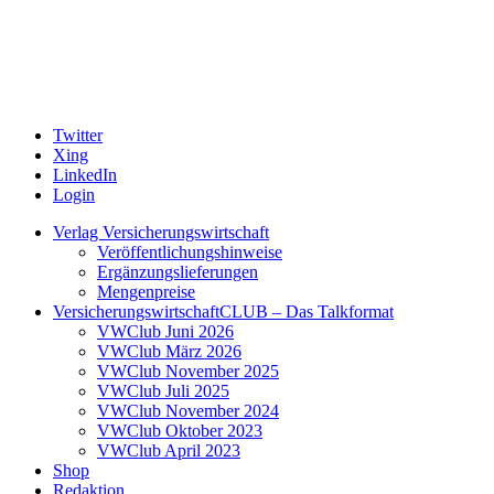
Twitter
Xing
LinkedIn
Login
Verlag Versicherungswirtschaft
Veröffentlichungshinweise
Ergänzungslieferungen
Mengenpreise
VersicherungswirtschaftCLUB – Das Talkformat
VWClub Juni 2026
VWClub März 2026
VWClub November 2025
VWClub Juli 2025
VWClub November 2024
VWClub Oktober 2023
VWClub April 2023
Shop
Redaktion